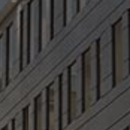
V Mall
Zahraa El Maadi